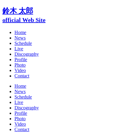
鈴木 太郎
official Web Site
Home
News
Schedule
Live
Discography
Profile
Photo
Video
Contact
Home
News
Schedule
Live
Discography
Profile
Photo
Video
Contact