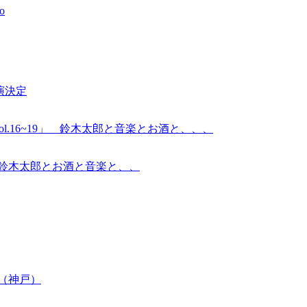
 出演決定
.「Taro’s Bar vol.16~19」 鈴木太郎と音楽とお酒と、、、
,14,15」 鈴木太郎とお酒と音楽と、、
決定（神戸）