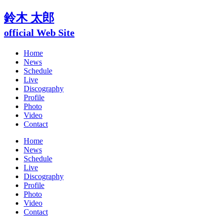
鈴木 太郎
official Web Site
Home
News
Schedule
Live
Discography
Profile
Photo
Video
Contact
Home
News
Schedule
Live
Discography
Profile
Photo
Video
Contact