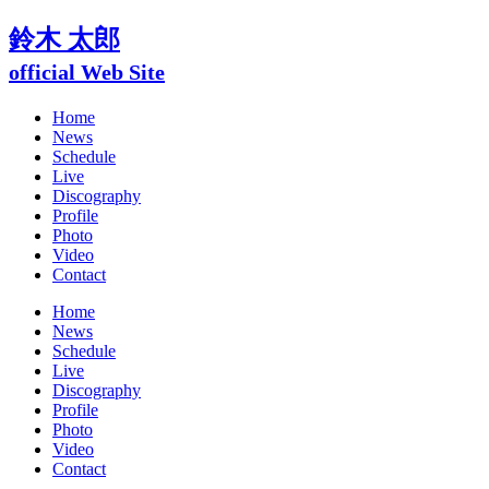
鈴木 太郎
official Web Site
Home
News
Schedule
Live
Discography
Profile
Photo
Video
Contact
Home
News
Schedule
Live
Discography
Profile
Photo
Video
Contact