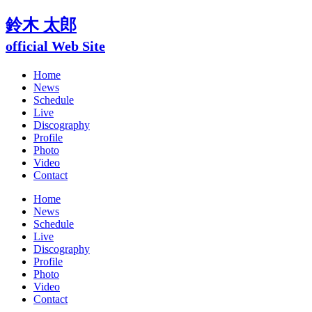
鈴木 太郎
official Web Site
Home
News
Schedule
Live
Discography
Profile
Photo
Video
Contact
Home
News
Schedule
Live
Discography
Profile
Photo
Video
Contact